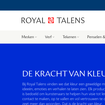
Merken
Verf
Tekenen
Penselen &
DE KRACHT VAN KLE
Bij Royal Talens vinden we dat kleur een geweldige m
ideeën, emoties en verhalen te laten zien. Elk produ
is bedoeld om kunstenaars te helpen hun visie tot l
contact te maken, op te vallen en vol vertrouwen te 
zegt meer dan woorden. Dat is de kracht van kleur.