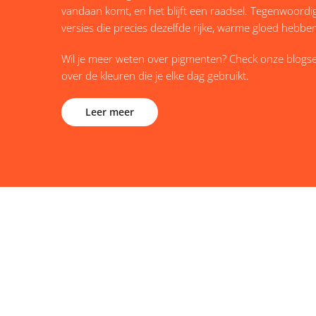
vandaan komt, en het blijft een raadsel. Tegenwoordig
versies die precies dezelfde rijke, warme gloed hebben 
Wil je meer weten over pigmenten? Check onze blogse
over de kleuren die je elke dag gebruikt.
Leer meer