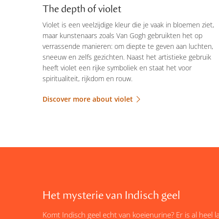
The depth of violet
Violet is een veelzijdige kleur die je vaak in bloemen ziet,
maar kunstenaars zoals Van Gogh gebruikten het op
verrassende manieren: om diepte te geven aan luchten,
sneeuw en zelfs gezichten. Naast het artistieke gebruik
heeft violet een rijke symboliek en staat het voor
spiritualiteit, rijkdom en rouw.
Discover more about violet
Het mysterie van Indisch geel
Komt Indisch geel echt van koeienurine? Er is al heel