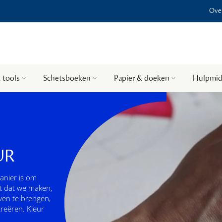
Over
 tools
Schetsboeken
Papier & doeken
Hulpmid
UR
anier is om
ct dat we maken,
even te brengen,
creëren. Kleur