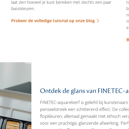
laat zien hoeveel je kunt bereiken met slechts een paar
t
s
basiskleuren.
b
m
Probeer de volledige tutorial op onze blog
m
e
B
Ontdek de glans van FINETEC-a
FINETEC-aquarelverf is geliefd bij kunstenaars 
penseelstreek een schitterend effect. De collect
flopkleuren, allemaal gemaakt met ethisch ve
voor een prachtige, glanzende afwerking. Perfe