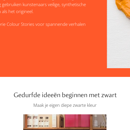
 gebruiken kunstenaars veilige, synthetische
als het origineel.
rie Colour Stories voor spannende verhalen
Gedurfde ideeën beginnen met zwart
Maak je eigen diepe zwarte kleur