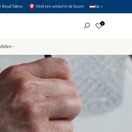
 Royal Talens
Vind een winkel in de buurt
NL
0
delen