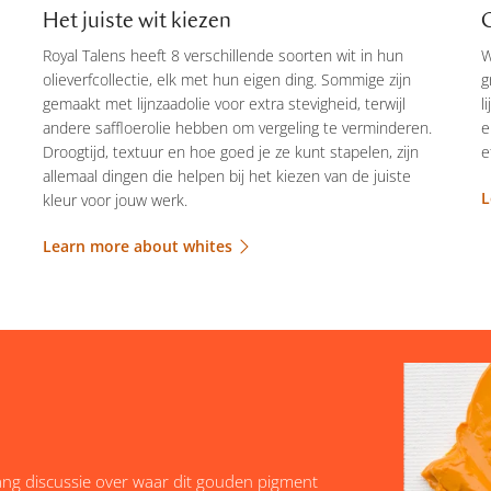
Het juiste wit kiezen
Royal Talens heeft 8 verschillende soorten wit in hun
W
olieverfcollectie, elk met hun eigen ding. Sommige zijn
g
gemaakt met lijnzaadolie voor extra stevigheid, terwijl
l
andere saffloerolie hebben om vergeling te verminderen.
e
Droogtijd, textuur en hoe goed je ze kunt stapelen, zijn
e
allemaal dingen die helpen bij het kiezen van de juiste
L
kleur voor jouw werk.
Learn more about whites
 lang discussie over waar dit gouden pigment