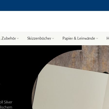
& Zubehör
Skizzenbücher
Papier & Leinwände
H
&
l Silver
llischem