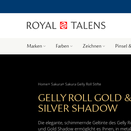
Marken
Farben
Zeichnen
Pinsel 
Home
Sakura
Sakura Gelly Roll Stifte
GELLY ROLL GOLD 
SILVER SHADOW
Die elegante, schimmernde Geltinte des Gelly Rol
und Gold Shadow ermöglicht es Ihnen, in meta