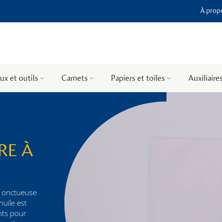
À propo
ux et outils
Carnets
Papiers et toiles
Auxiliaire
RE À
e onctueuse
huile est
nts pour