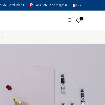
s de Royal Talens
Localisateur de magasin
FR
0
s