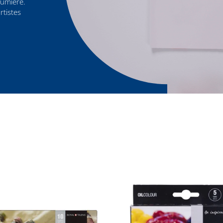
lumière.
rtistes