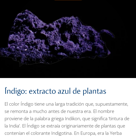
Índigo: extracto azul de plantas
El color Índigo tiene una larga tradición que, supuestamente,
se remonta a mucho antes de nuestra era. El nombre
proviene de la palabra griega Indikon, que significa ‘tintura de
la India’. El Índigo se extraía originariamente de plantas que
contenían el colorante Indigotina. En Europa, era la Yerba