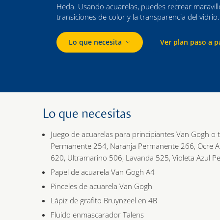
Heda. Usando acuarelas, puedes recrear maravil
transiciones de color y la transparencia del vidrio.
Lo que necesita
Ver plan paso a p
Lo que necesitas
Juego de acuarelas para principiantes Van Gogh o t
Permanente 254, Naranja Permanente 266, Ocre Am
620, Ultramarino 506, Lavanda 525, Violeta Azul 
Papel de acuarela Van Gogh A4
Pinceles de acuarela Van Gogh
Lápiz de grafito Bruynzeel en 4B
Fluido enmascarador Talens