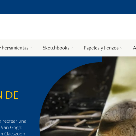
y herramientas
Sketchbooks
Papeles y lienzos
A
N DE
o recrear una
e Van Gogh:
em Claeszoon