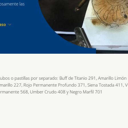
losamente las
aso
ubos o pastillas por separado: Buff de Titanio 291, Amarillo Limón
arillo 227, Rojo Permanente Profundo 371, Siena Tostada 411, V
Permanente 568, Umber Crudo 408 y Negro Marfil 701